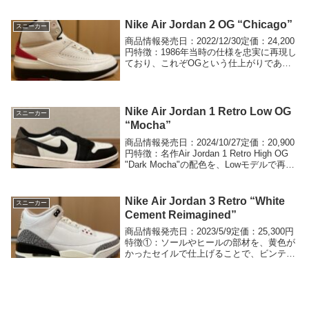
がある。画像一覧画像ではわかり辛いです
が、東京での開催を示す...
Nike Air Jordan 2 OG “Chicago”
スニーカー
商品情報発売日：2022/12/30定価：24,200
円特徴：1986年当時の仕様を忠実に再現し
ており、これぞOGという仕上がりであ
る。画像一覧白を基調に赤と黒の組み合わ
せが、Chicagoを名品たらしめている所以
でしょう。損益結果損益金額...
Nike Air Jordan 1 Retro Low OG
スニーカー
“Mocha”
商品情報発売日：2024/10/27定価：20,900
円特徴：名作Air Jordan 1 Retro High OG
"Dark Mocha"の配色を、Lowモデルで再現
している。画像一覧シュータンのロゴは
NIKE AIRです。ヒールのロ...
Nike Air Jordan 3 Retro “White
スニーカー
Cement Reimagined”
商品情報発売日：2023/5/9定価：25,300円
特徴①：ソールやヒールの部材を、黄色が
かったセイルで仕上げることで、ビンテー
ジ感を醸し出している。特徴②：箱も擦り
切れたようなデザインで、ビンテージ感を
醸し出している。画像一覧擦り切れたよ...