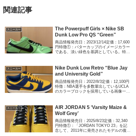
関連記事
The Powerpuff Girls × Nike SB
スニーカー
Dunk Low Pro QS “Green”
商品情報発売日：2023/12/14定価：17,600
円特徴①：バターカップのイメージカラー
である、淡い緑色を基調としている。特徴
②：ヒールのロゴの代わりに、目が配置さ
れていて人目を引くデザインに仕上がって
いる。特徴⓷：包み紙にパワーパフガ...
Nike Dunk Low Retro “Blue Jay
スニーカー
and University Gold”
商品情報発売日：2022/8/3定価：12,100円
特徴：NBA選手を多数輩出しているUCLA
のカラーブロックを採用している画像一覧
紺色とオレンジ色がお互いを引き立ててい
ます。損益結果損益金額：約2,200円購入
サイズ：27.5cm総評：D...
AIR JORDAN 5 ‘Varsity Maize &
スニーカー
Wolf Grey’
商品情報発売日：2025/8/23定価：32,340
円特徴①：「JORDAN TOKYO 23」を記
念して、2011年に発売されたモデルの復刻
である。特徴②：ヒール部分に漢字の刺繍