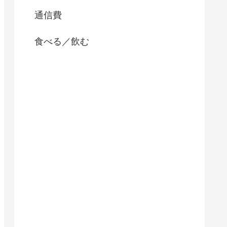
通信費
食べる／飲む